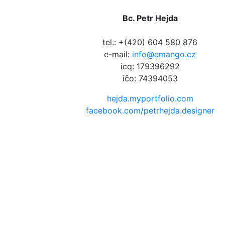
Bc. Petr Hejda
tel.: +(420) 604 580 876
e-mail:
info@emango.cz
icq: 179396292
ičo: 74394053
hejda.myportfolio.com
facebook.com/petrhejda.designer