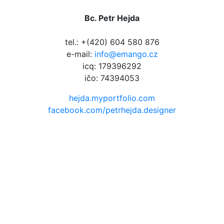
Bc. Petr Hejda
tel.: +(420) 604 580 876
e-mail:
info@emango.cz
icq: 179396292
ičo: 74394053
hejda.myportfolio.com
facebook.com/petrhejda.designer