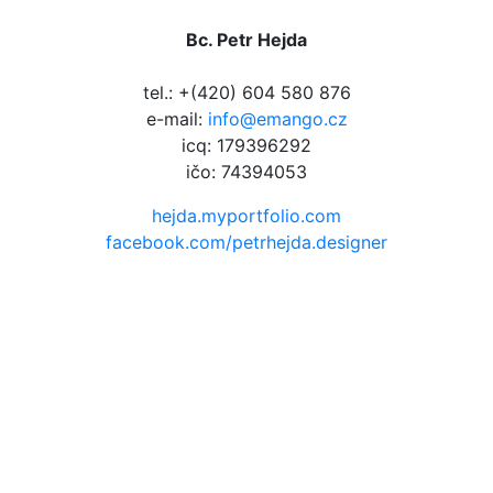
Bc. Petr Hejda
tel.: +(420) 604 580 876
e-mail:
info@emango.cz
icq: 179396292
ičo: 74394053
hejda.myportfolio.com
facebook.com/petrhejda.designer