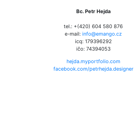
Bc. Petr Hejda
tel.: +(420) 604 580 876
e-mail:
info@emango.cz
icq: 179396292
ičo: 74394053
hejda.myportfolio.com
facebook.com/petrhejda.designer