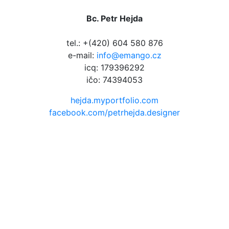
Bc. Petr Hejda
tel.: +(420) 604 580 876
e-mail:
info@emango.cz
icq: 179396292
ičo: 74394053
hejda.myportfolio.com
facebook.com/petrhejda.designer