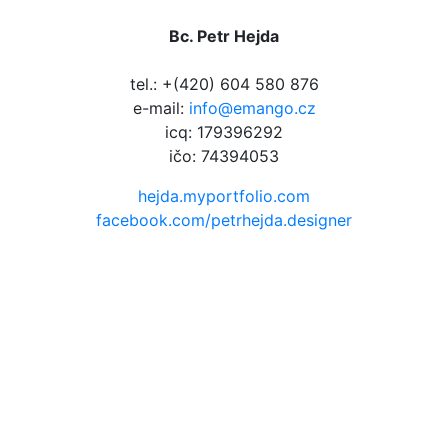
Bc. Petr Hejda
tel.: +(420) 604 580 876
e-mail:
info@emango.cz
icq: 179396292
ičo: 74394053
hejda.myportfolio.com
facebook.com/petrhejda.designer