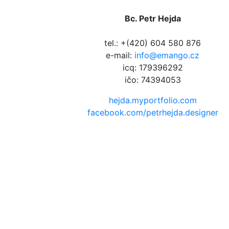
Bc. Petr Hejda
tel.: +(420) 604 580 876
e-mail:
info@emango.cz
icq: 179396292
ičo: 74394053
hejda.myportfolio.com
facebook.com/petrhejda.designer