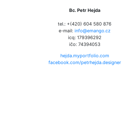
Bc. Petr Hejda
tel.: +(420) 604 580 876
e-mail:
info@emango.cz
icq: 179396292
ičo: 74394053
hejda.myportfolio.com
facebook.com/petrhejda.designer