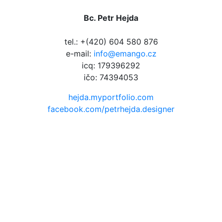
Bc. Petr Hejda
tel.: +(420) 604 580 876
e-mail:
info@emango.cz
icq: 179396292
ičo: 74394053
hejda.myportfolio.com
facebook.com/petrhejda.designer