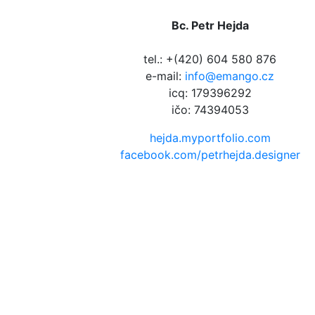
Bc. Petr Hejda
tel.: +(420) 604 580 876
e-mail:
info@emango.cz
icq: 179396292
ičo: 74394053
hejda.myportfolio.com
facebook.com/petrhejda.designer