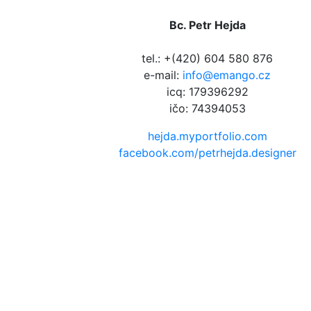
Bc. Petr Hejda
tel.: +(420) 604 580 876
e-mail:
info@emango.cz
icq: 179396292
ičo: 74394053
hejda.myportfolio.com
facebook.com/petrhejda.designer