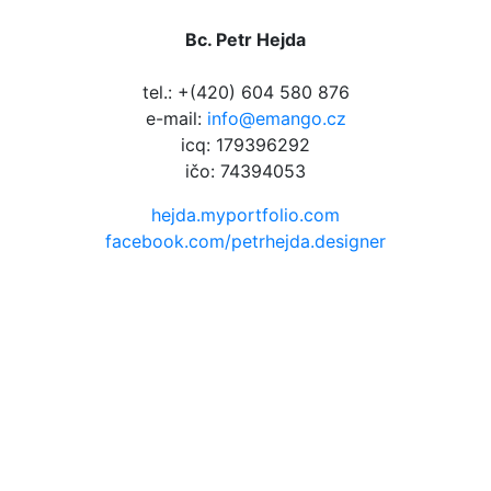
Bc. Petr Hejda
tel.: +(420) 604 580 876
e-mail:
info@emango.cz
icq: 179396292
ičo: 74394053
hejda.myportfolio.com
facebook.com/petrhejda.designer