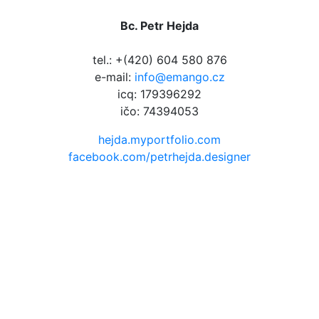
Bc. Petr Hejda
tel.: +(420) 604 580 876
e-mail:
info@emango.cz
icq: 179396292
ičo: 74394053
hejda.myportfolio.com
facebook.com/petrhejda.designer