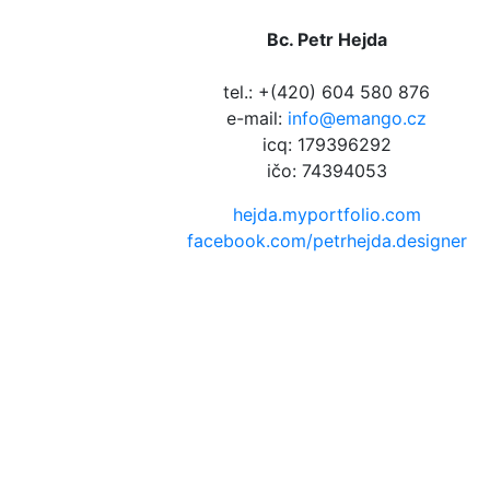
Bc. Petr Hejda
tel.: +(420) 604 580 876
e-mail:
info@emango.cz
icq: 179396292
ičo: 74394053
hejda.myportfolio.com
facebook.com/petrhejda.designer