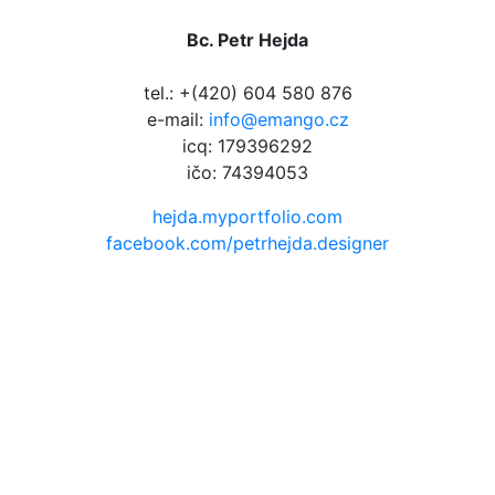
Bc. Petr Hejda
tel.: +(420) 604 580 876
e-mail:
info@emango.cz
icq: 179396292
ičo: 74394053
hejda.myportfolio.com
facebook.com/petrhejda.designer