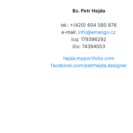
Bc. Petr Hejda
tel.: +(420) 604 580 876
e-mail:
info@emango.cz
icq: 179396292
ičo: 74394053
hejda.myportfolio.com
facebook.com/petrhejda.designer