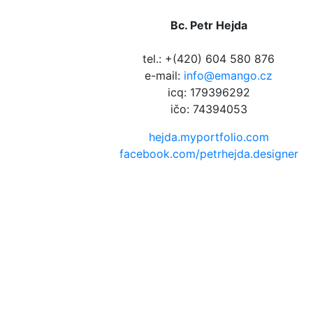
Bc. Petr Hejda
tel.: +(420) 604 580 876
e-mail:
info@emango.cz
icq: 179396292
ičo: 74394053
hejda.myportfolio.com
facebook.com/petrhejda.designer