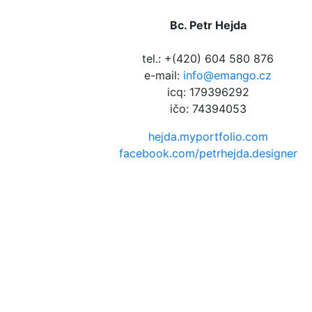
Bc. Petr Hejda
tel.: +(420) 604 580 876
e-mail:
info@emango.cz
icq: 179396292
ičo: 74394053
hejda.myportfolio.com
facebook.com/petrhejda.designer