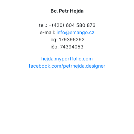
Bc. Petr Hejda
tel.: +(420) 604 580 876
e-mail:
info@emango.cz
icq: 179396292
ičo: 74394053
hejda.myportfolio.com
facebook.com/petrhejda.designer