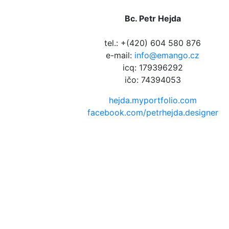
Bc. Petr Hejda
tel.: +(420) 604 580 876
e-mail:
info@emango.cz
icq: 179396292
ičo: 74394053
hejda.myportfolio.com
facebook.com/petrhejda.designer