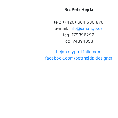
Bc. Petr Hejda
tel.: +(420) 604 580 876
e-mail:
info@emango.cz
icq: 179396292
ičo: 74394053
hejda.myportfolio.com
facebook.com/petrhejda.designer