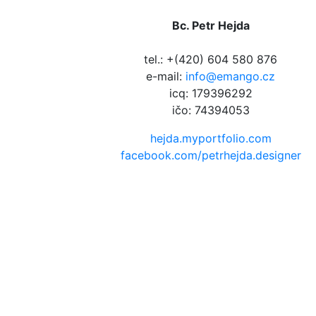
Bc. Petr Hejda
tel.: +(420) 604 580 876
e-mail:
info@emango.cz
icq: 179396292
ičo: 74394053
hejda.myportfolio.com
facebook.com/petrhejda.designer