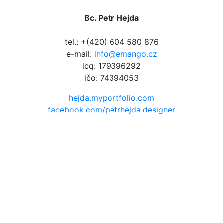
Bc. Petr Hejda
tel.: +(420) 604 580 876
e-mail:
info@emango.cz
icq: 179396292
ičo: 74394053
hejda.myportfolio.com
facebook.com/petrhejda.designer