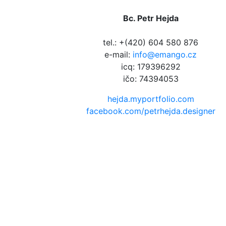
Bc. Petr Hejda
tel.: +(420) 604 580 876
e-mail:
info@emango.cz
icq: 179396292
ičo: 74394053
hejda.myportfolio.com
facebook.com/petrhejda.designer