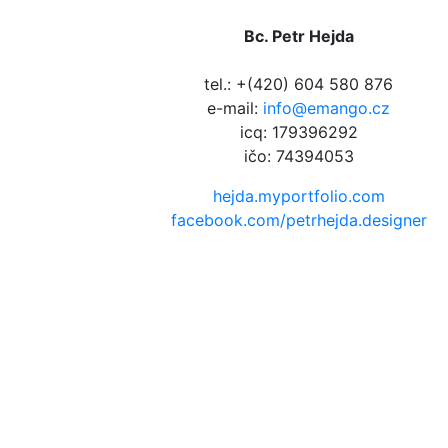
Bc. Petr Hejda
tel.: +(420) 604 580 876
e-mail:
info@emango.cz
icq: 179396292
ičo: 74394053
hejda.myportfolio.com
facebook.com/petrhejda.designer