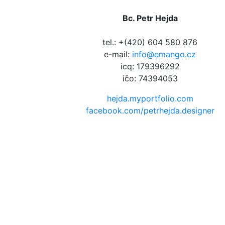
Bc. Petr Hejda
tel.: +(420) 604 580 876
e-mail:
info@emango.cz
icq: 179396292
ičo: 74394053
hejda.myportfolio.com
facebook.com/petrhejda.designer