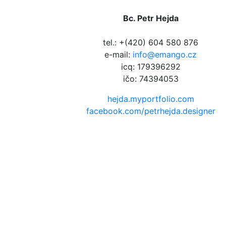
Bc. Petr Hejda
tel.: +(420) 604 580 876
e-mail:
info@emango.cz
icq: 179396292
ičo: 74394053
hejda.myportfolio.com
facebook.com/petrhejda.designer