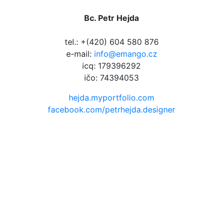
Bc. Petr Hejda
tel.: +(420) 604 580 876
e-mail:
info@emango.cz
icq: 179396292
ičo: 74394053
hejda.myportfolio.com
facebook.com/petrhejda.designer